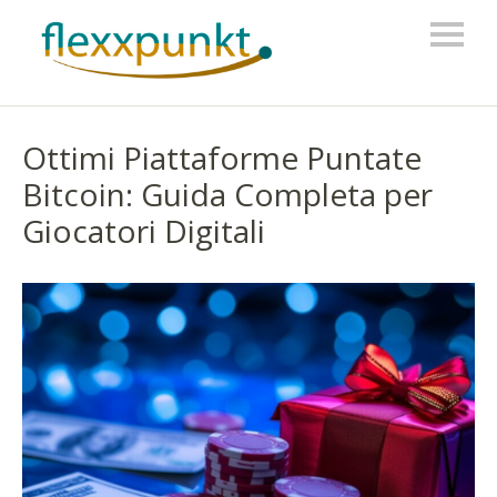
Ottimi Piattaforme Puntate
Bitcoin: Guida Completa per
Giocatori Digitali