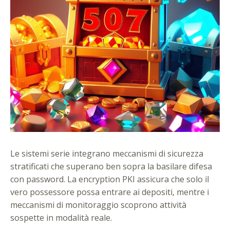
Le sistemi serie integrano meccanismi di sicurezza
stratificati che superano ben sopra la basilare difesa
con password. La encryption PKI assicura che solo il
vero possessore possa entrare ai depositi, mentre i
meccanismi di monitoraggio scoprono attività
sospette in modalità reale.