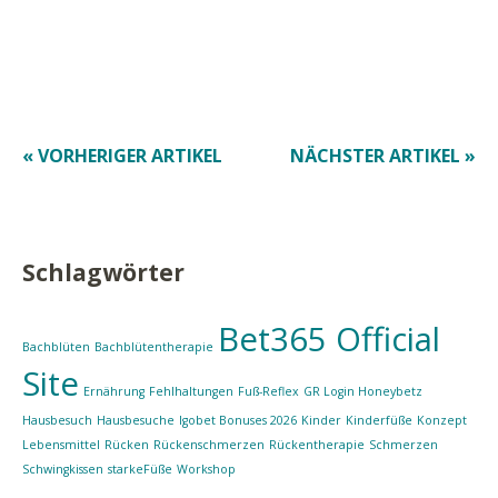
« VORHERIGER ARTIKEL
NÄCHSTER ARTIKEL »
Schlagwörter
Bet365 Official
Bachblüten
Bachblütentherapie
Site
Ernährung
Fehlhaltungen
Fuß-Reflex
GR Login Honeybetz
Hausbesuch
Hausbesuche
Igobet Bonuses 2026
Kinder
Kinderfüße
Konzept
Lebensmittel
Rücken
Rückenschmerzen
Rückentherapie
Schmerzen
Schwingkissen
starkeFüße
Workshop