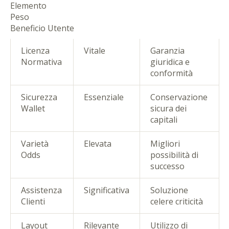
Elemento
Peso
Beneficio Utente
Licenza
Vitale
Garanzia
Normativa
giuridica e
conformità
Sicurezza
Essenziale
Conservazione
Wallet
sicura dei
capitali
Varietà
Elevata
Migliori
Odds
possibilità di
successo
Assistenza
Significativa
Soluzione
Clienti
celere criticità
Layout
Rilevante
Utilizzo di