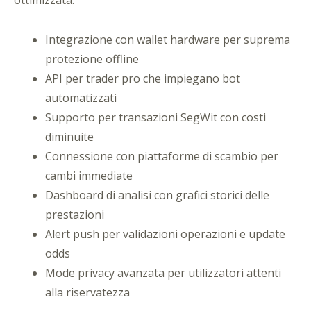
ottimizzata.
Integrazione con wallet hardware per suprema
protezione offline
API per trader pro che impiegano bot
automatizzati
Supporto per transazioni SegWit con costi
diminuite
Connessione con piattaforme di scambio per
cambi immediate
Dashboard di analisi con grafici storici delle
prestazioni
Alert push per validazioni operazioni e update
odds
Mode privacy avanzata per utilizzatori attenti
alla riservatezza