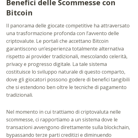
Benefici delle Scommesse con
Bitcoin
Il panorama delle giocate competitive ha attraversato
una trasformazione profonda con l’avvento delle
criptovalute. Le portali che accettano Bitcoin
garantiscono un’esperienza totalmente alternativa
rispetto ai provider tradizionali, mescolando celerità,
privacy e progresso digitale. La tale sistema
costituisce lo sviluppo naturale di questo comparto,
dove gli giocatori possono godere di benefici tangibili
che si estendono ben oltre le tecniche di pagamento
tradizionali.
Nel momento in cui trattiamo di criptovaluta nelle
scommesse, ci rapportiamo a un sistema dove le
transazioni avvengono direttamente sulla blockchain,
bypassando terze parti creditizi e diminuendo