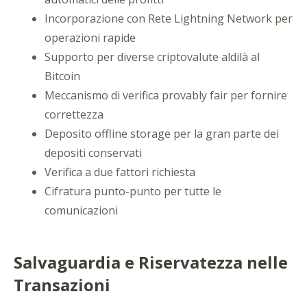
Incorporazione con Rete Lightning Network per
operazioni rapide
Supporto per diverse criptovalute aldilà al
Bitcoin
Meccanismo di verifica provably fair per fornire
correttezza
Deposito offline storage per la gran parte dei
depositi conservati
Verifica a due fattori richiesta
Cifratura punto-punto per tutte le
comunicazioni
Salvaguardia e Riservatezza nelle
Transazioni