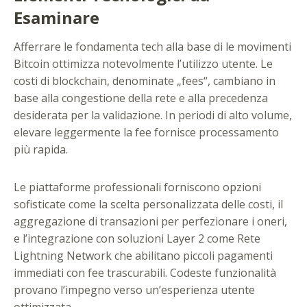
Esaminare
Afferrare le fondamenta tech alla base di le movimenti
Bitcoin ottimizza notevolmente l’utilizzo utente. Le
costi di blockchain, denominate „fees“, cambiano in
base alla congestione della rete e alla precedenza
desiderata per la validazione. In periodi di alto volume,
elevare leggermente la fee fornisce processamento
più rapida.
Le piattaforme professionali forniscono opzioni
sofisticate come la scelta personalizzata delle costi, il
aggregazione di transazioni per perfezionare i oneri,
e l’integrazione con soluzioni Layer 2 come Rete
Lightning Network che abilitano piccoli pagamenti
immediati con fee trascurabili. Codeste funzionalità
provano l’impegno verso un’esperienza utente