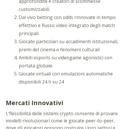
approfondite e creatori di scommesse
customizzabili
Dal vivo betting con odds rinnovate in tempo
effettivo e flusso video integrato degli match
principali
Giocate particolari su accadimenti istituzionali,
premi del cinema e fenomeni culturali
Ambiti esports su videogame agonistici con
portata globale
Giocate virtuali con emulazioni automatiche
disponibili 24 h su 24
Mercati Innovativi
L’flessibilità delle sistemi crypto consente di provare
modelli rivoluzionari come le giocate peer-to-peer,
dove gli giocatori possono costruire i loro settori e